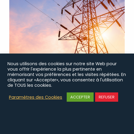
Nous utilisons des cookies sur notre site Web pour
vous offrir l'expérience la plus pertinente en
mémorisant vos préférences et les visites répétées. En
cliquant sur «Accepter», vous consentez à l'utilisation
COMMUNICATION
de TOUS les cookies.
STRATÉGIQUE
Paramètres des Cookies
ACCEPTER
REFUSER
Valoriser les expertises d'un fournisseur
international de services TIC
Lire le case study